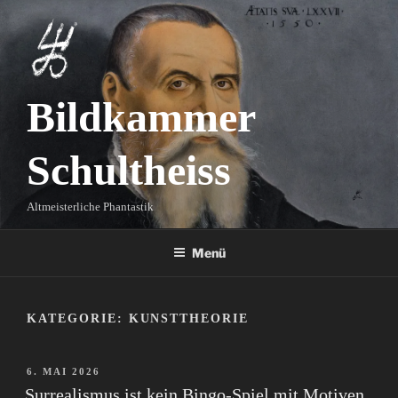
Zum
Inhalt
springen
Bildkammer
Schultheiss
Altmeisterliche Phantastik
Menü
KATEGORIE:
KUNSTTHEORIE
VERÖFFENTLICHT
6. MAI 2026
AM
Surrealismus ist kein Bingo-Spiel mit Motiven