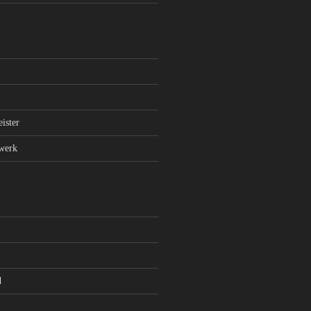
ister
werk
d