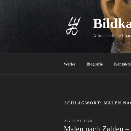
Zum
Inhalt
springen
Bildk
Altmeisterliche Phan
Werke
Biografie
Kontakt/
SCHLAGWORT:
MALEN NA
VERÖFFENTLICHT
29. JUNI 2026
AM
Malen nach Zahlen – 