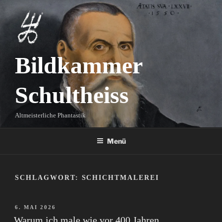
Zum
Inhalt
springen
Bildkammer
Schultheiss
Altmeisterliche Phantastik
Menü
SCHLAGWORT:
SCHICHTMALEREI
VERÖFFENTLICHT
6. MAI 2026
AM
Warum ich male wie vor 400 Jahren